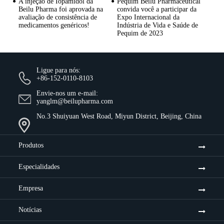
A injeção de Iopamidol da
Pequim Beilu Pharmaceutical
Beilu Pharma foi aprovada na
convida você a participar da
avaliação de consistência de
Expo Internacional da
medicamentos genéricos!
Indústria de Vida e Saúde de
Pequim de 2023
Ligue para nós:
+86-152-0110-8103
Envie-nos um e-mail:
yanglm@beilupharma.com
No.3 Shuiyuan West Road, Miyun District, Beijing, China
Produtos
Especialidades
Empresa
Notícias