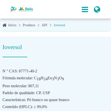
Início
Produtos
API
Ioversol
Ioversol
N ° CAS: 87771-40-2
Fórmula molecular: C
H
Eu
N
O
18
24
3
3
9
Peso molecular: 807,11
Padrão de qualidade: CP, USP
Características: Pó branco ou quase branco
Conteúdo (HPLC): ≥ 99,0%