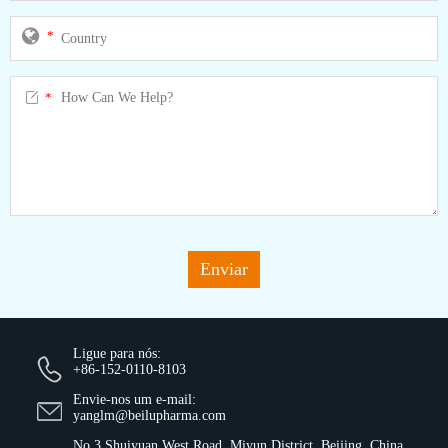
*

*
Enviar
Ligue para nós:
+86-152-0110-8103
Envie-nos um e-mail:
yanglm@beilupharma.com
No.3 Shuiyuan West Road, Miyun District, Beijing, China