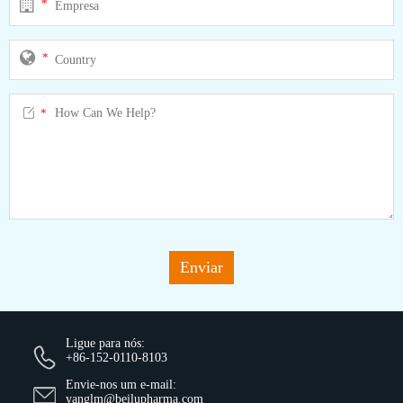
*
*

*
Enviar
Ligue para nós:
+86-152-0110-8103
Envie-nos um e-mail:
yanglm@beilupharma.com