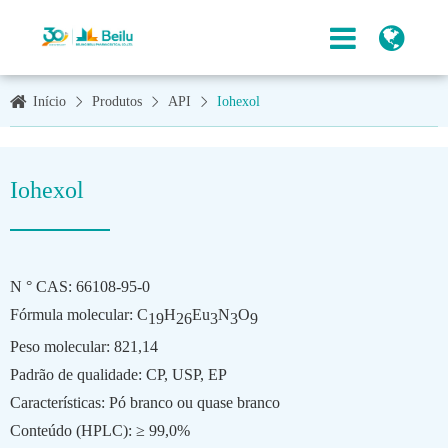
Início
Produtos
API
Iohexol
Iohexol
N ° CAS: 66108-95-0
Fórmula molecular: C
H
Eu
N
O
19
26
3
3
9
Peso molecular: 821,14
Padrão de qualidade: CP, USP, EP
Características: Pó branco ou quase branco
Conteúdo (HPLC): ≥ 99,0%