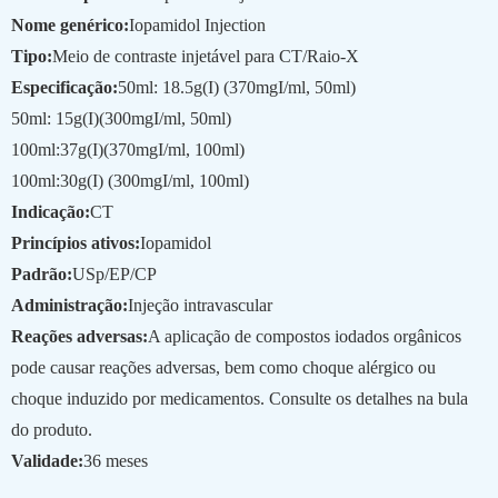
Nome genérico:
Iopamidol Injection
Tipo:
Meio de contraste injetável para CT/Raio-X
Especificação:
50ml: 18.5g(I) (370mgI/ml, 50ml)
50ml: 15
g(I)
(300mgI/ml, 50ml)
100ml:37
g(I)
(370mgI/ml, 100ml)
100ml:30
g(I) (300mgI/ml, 100ml)
Indicação:
CT
Princípios ativos:
Iopamidol
Padrão:
USp/EP/CP
Administração:
Injeção intravascular
Reações adversas:
A aplicação de compostos iodados orgânicos
pode causar reações adversas, bem como choque alérgico ou
choque induzido por medicamentos. Consulte os detalhes na bula
do produto.
Validade:
36 meses