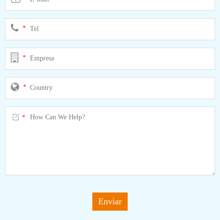
*
*
*

*
Enviar