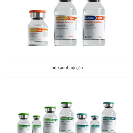
Iodixanol Injeção