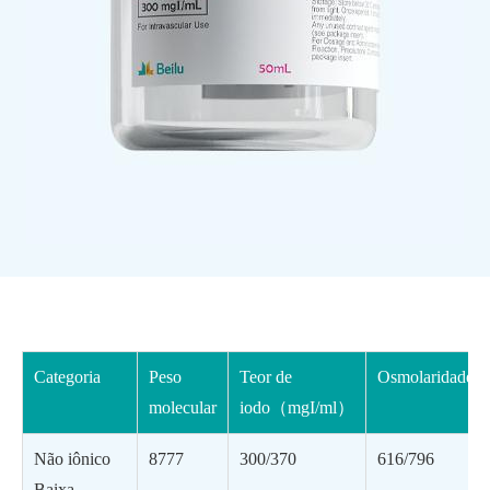
Categoria
Peso
Teor de
Osmolaridade(
molecular
iodo（mgI/ml）
Não iônico
8777
300/370
616/796
Baixa