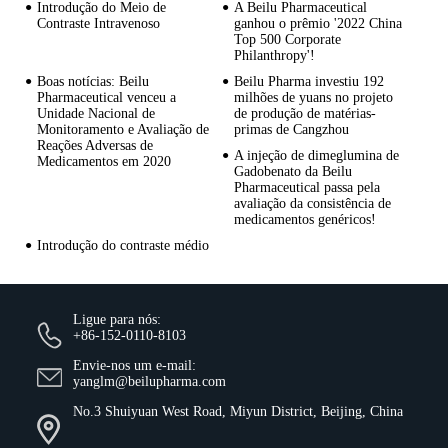
Introdução do Meio de
A Beilu Pharmaceutical
Contraste Intravenoso
ganhou o prêmio '2022 China
Top 500 Corporate
Philanthropy'!
Boas notícias: Beilu
Beilu Pharma investiu 192
Pharmaceutical venceu a
milhões de yuans no projeto
Unidade Nacional de
de produção de matérias-
Monitoramento e Avaliação de
primas de Cangzhou
Reações Adversas de
A injeção de dimeglumina de
Medicamentos em 2020
Gadobenato da Beilu
Pharmaceutical passa pela
avaliação da consistência de
medicamentos genéricos!
Introdução do contraste médio
Ligue para nós:
+86-152-0110-8103
Envie-nos um e-mail:
yanglm@beilupharma.com
No.3 Shuiyuan West Road, Miyun District, Beijing, China