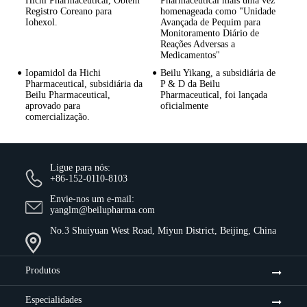
Hichi Pharmaceutical, Obtém
Pharmaceutical mais uma vez
Registro Coreano para
homenageada como "Unidade
Iohexol.
Avançada de Pequim para
Monitoramento Diário de
Reações Adversas a
Medicamentos"
Iopamidol da Hichi
Beilu Yikang, a subsidiária de
Pharmaceutical, subsidiária da
P & D da Beilu
Beilu Pharmaceutical,
Pharmaceutical, foi lançada
aprovado para
oficialmente
comercialização.
Ligue para nós:
+86-152-0110-8103
Envie-nos um e-mail:
yanglm@beilupharma.com
No.3 Shuiyuan West Road, Miyun District, Beijing, China
Produtos
Especialidades