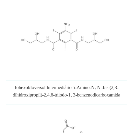
Iohexol/Ioversol Intermediário 5-Amino-N, N'-bis (2,3-
dihidroxipropil)-2,4,6-triiodo-1, 3-benzenodicarboxamida