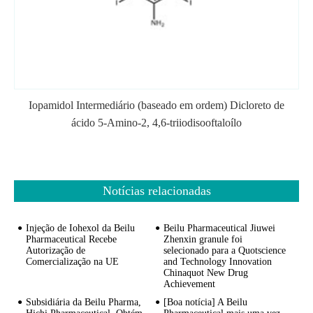
Iopamidol Intermediário (baseado em ordem) Dicloreto de
ácido 5-Amino-2, 4,6-triiodisooftaloílo
Notícias relacionadas
Injeção de Iohexol da Beilu
Beilu Pharmaceutical Jiuwei
Pharmaceutical Recebe
Zhenxin granule foi
Autorização de
selecionado para a Quotscience
Comercialização na UE
and Technology Innovation
Chinaquot New Drug
Achievement
Subsidiária da Beilu Pharma,
[Boa notícia] A Beilu